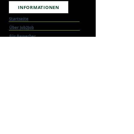
INFORMATIONEN
Startseite
Über Job2Job
Für Bewerber
Für Unternehmen
Für Partner
Karriere Intern
Akademie
Jobbörse
Kontakt
Terminvereinbarungen
Personal anfragen
RECHTLICHES