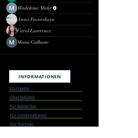
Madeleine Mohr
Anna Favorskaya
Carol Lawrence
Manu Gulhane
INFORMATIONEN
Startseite
Über Job2Job
Für Bewerber
Für Unternehmen
Für Partner
Karriere Intern