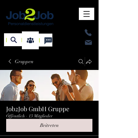
I
I
I
Gruppen
Job2Job GmbH Gruppe
Öffentlich
·
13 Mitglieder
Beitreten