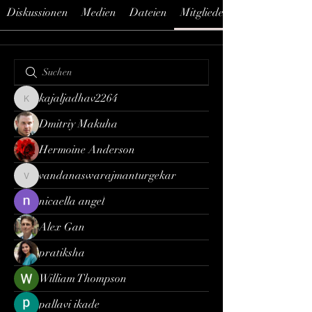
Diskussionen
Medien
Dateien
Mitglieder
kajaljadhav2264
kajaljadhav2264
Dmitriy Makuha
Hermoine Anderson
vandanaswarajmanturgekar
vandanaswarajmanturgekar
nicaella angel
Alex Gan
pratiksha
William Thompson
pallavi ikade