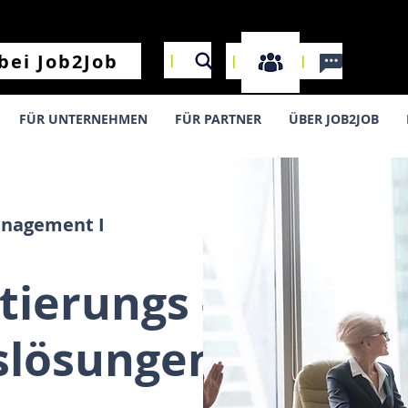
I
bei Job2Job
I
I
FÜR UNTERNEHMEN
FÜR PARTNER
ÜBER JOB2JOB
anagement I
tierungs -
slösungen