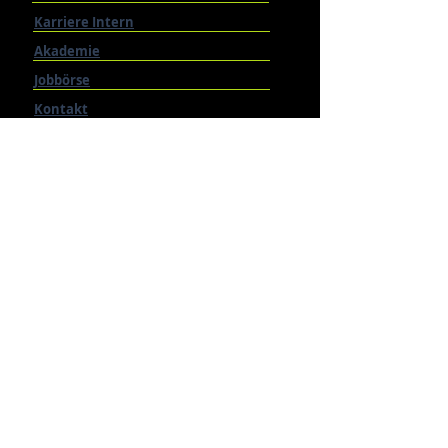
Karriere Intern
Akademie
Jobbörse
Kontakt
Terminvereinbarungen
Personal anfragen
RECHTLICHES
Impressum
Datenschutz
Cookie-Richtlinien (EU)