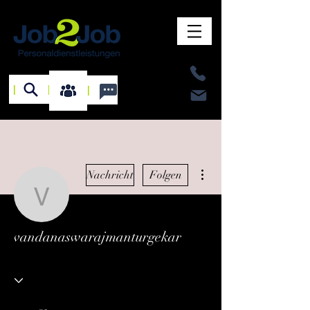
I
I
I
Weitere Optionen
Nachricht
Folgen
vandanaswarajmanturge
vandanaswarajmanturgekar