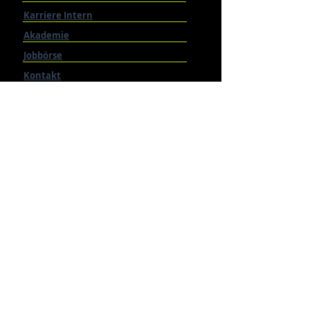
Karriere Intern
Akademie
Jobbörse
Kontakt
Terminvereinbarungen
Personal anfragen
RECHTLICHES
Impressum
Datenschutz
Cookie-Richtlinien (EU)