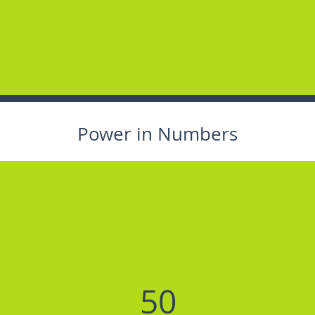
Power in Numbers
50