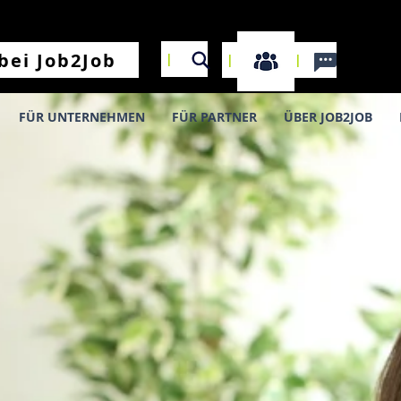
I
bei Job2Job
I
I
FÜR UNTERNEHMEN
FÜR PARTNER
ÜBER JOB2JOB