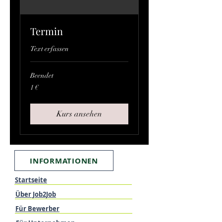
Termin
Text erfassen
Beendet
1
1 €
Euro
Kurs ansehen
INFORMATIONEN
Startseite
Über Job2Job
Für Bewerber