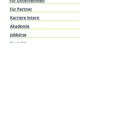
Für Unternehmen
Für Partner
Karriere Intern
Akademie
Jobbörse
Kontakt
Terminvereinbarungen
Personal anfragen
RECHTLICHES
Impressum
Datenschutz
Cookie-Richtlinien (EU)