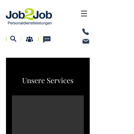
I
I
I
Unsere Services