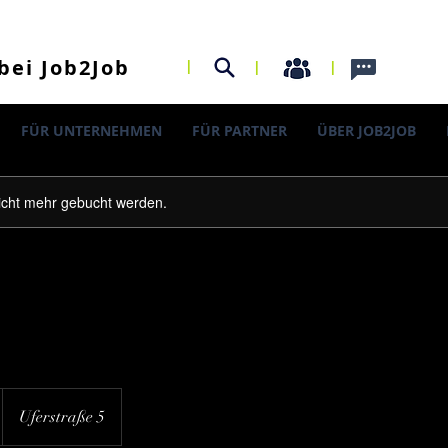
I
bei Job2Job
I
I
FÜR UNTERNEHMEN
FÜR PARTNER
ÜBER JOB2JOB
icht mehr gebucht werden.
Uferstraße 5