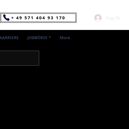
Log In
+ 49 571 404 93 170
KARRIERE
JOBBÖRSE *
More