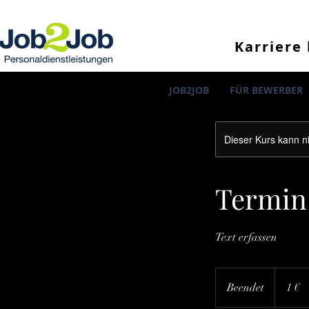
Karriere 
JOB2JOB
FÜR BEWERBER
Dieser Kurs kann n
Termin
Text erfassen
1
Euro
Beendet
B
1 €
e