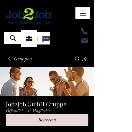
I
I
I
Gruppen
Job2Job GmbH Gruppe
Öffentlich
·
13 Mitglieder
Beitreten